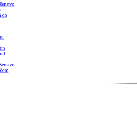
ušenstvo
m
á do
eau
hin
and
ušenstvo
ačom