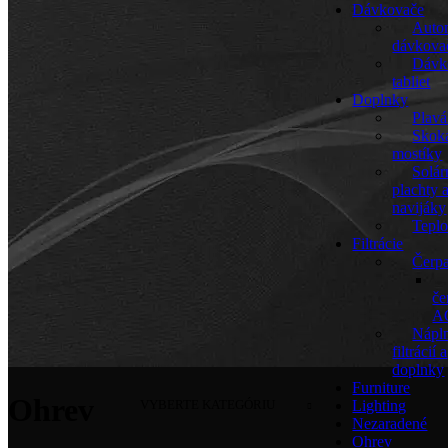
Dávkovače
Auto
dávkova
Dávk
tabliet
Doplnky
Plav
Skok
mostíky
Solár
plachty 
navijáky
Tepl
Filtrácie
Čerp
če
A
Nápl
filtrácií a
doplnky
Furniture
Ohrev
VYBERTE KATEGÓRIU
Lighting
Nezaradené
Ohrev