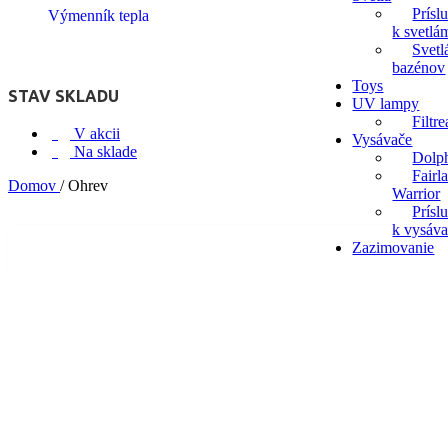
Prísl
Výmenník tepla
k svetlá
Svetl
bazénov
Toys
STAV SKLADU
UV lampy
Filtr
V akcii
Vysávače
Na sklade
Dolp
Fairl
Domov
/
Ohrev
Warrior
Prísl
k vysáv
Zazimovanie