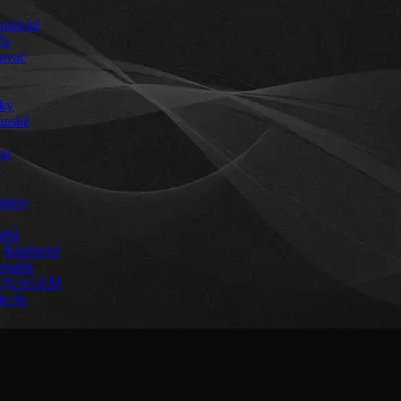
matické
če
ovač
áky
anské
ne
a
omery
adlá
Bazénové
rpadlá
QUAGEM
ne do