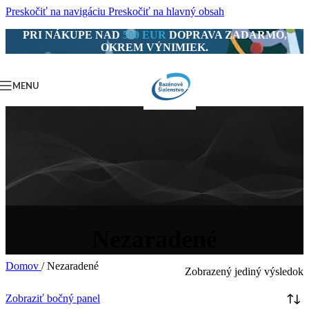
Preskočiť na navigáciu
Preskočiť na hlavný obsah
PRI NÁKUPE NAD
500 EUR
DOPRAVA ZADARMO,
OKREM VÝNIMIEK.
MENU
Nezaradené
Domov
/
Nezaradené
Zobrazený jediný výsledok
Zobraziť bočný panel