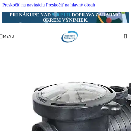
Preskočiť na navigáciu
Preskočiť na hlavný obsah
PRI NÁKUPE NAD
500 EUR
DOPRAVA ZADARMO,
OKREM VÝNIMIEK.
MENU