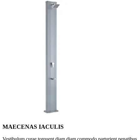
MAECENAS IACULIS
Vestibulum curae torquent diam diam commodo parturient penatibus