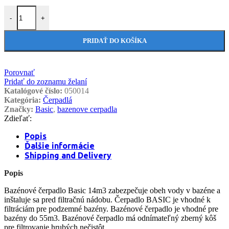
množstvo Bazénové čerpadlo Basic 14m3/h H=8m 1,0HP/230V
-
+
PRIDAŤ DO KOŠÍKA
Porovnať
Pridať do zoznamu želaní
Katalógové číslo:
050014
Kategória:
Čerpadlá
Značky:
Basic
,
bazenove cerpadla
Zdieľať:
Popis
Ďalšie informácie
Shipping and Delivery
Popis
Bazénové čerpadlo Basic 14m3 zabezpečuje obeh vody v bazéne a
inštaluje sa pred filtračnú nádobu. Čerpadlo BASIC je vhodné k
filtráciám pre podzemné bazény. Bazénové čerpadlo je vhodné pre
bazény do 55m3. Bazénové čerpadlo má odnímateľný zberný kôš
pre filtrovanie hrubých nečistôt.