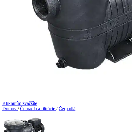
Kliknutím zväčšíte
Domov
/
Čerpadla a filtrácie
/
Čerpadlá