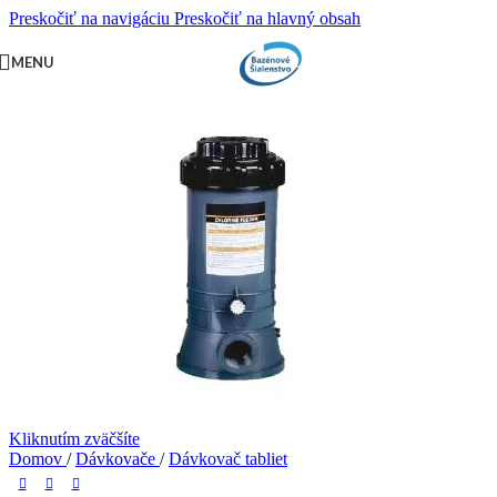
Preskočiť na navigáciu
Preskočiť na hlavný obsah
PRI NÁKUPE NAD
500 EUR
DOPRAVA ZADARMO,
MENU
OKREM VÝNIMIEK.
Kliknutím zväčšíte
Domov
/
Dávkovače
/
Dávkovač tabliet