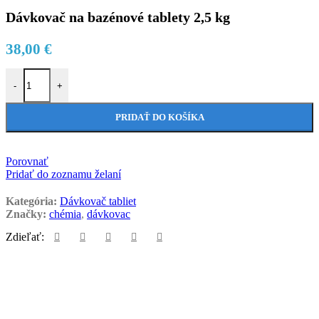
Dávkovač na bazénové tablety 2,5 kg
38,00
€
množstvo Dávkovač na bazénové tablety 2,5 kg
-
+
PRIDAŤ DO KOŠÍKA
Porovnať
Pridať do zoznamu želaní
Kategória:
Dávkovač tabliet
Značky:
chémia
,
dávkovac
Zdieľať: