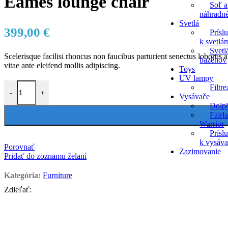
Eames lounge chair
Soľ a
náhradné
Svetlá
399,00
€
Prísl
k svetlá
Svetl
Scelerisque facilisi rhoncus non faucibus parturient senectus lobortis 
bazénov
vitae ante eleifend mollis adipiscing.
Toys
UV lampy
množstvo Eames lounge chair
Filtr
-
+
Vysávače
Dolp
Fairl
Warrior
Prísl
k vysáv
Porovnať
Zazimovanie
Pridať do zoznamu želaní
Kategória:
Furniture
Zdieľať:
Popis
Shipping and Delivery