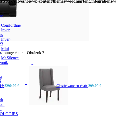
enstvo.sk/sub/eshop/wp-content/themes/woodmart/inc/integration
lné
Comfortline
Inver
us
Inver-
23
Mini
P
Mr.Silence
nník
lá
á
íky
110
2290,00
€
Classic wooden chair
299,00
€
rk
ool
L
OLOGIES