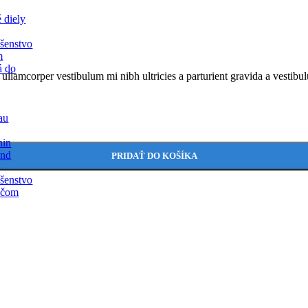
 diely
ušenstvo
m
á do
a ullamcorper vestibulum mi nibh ultricies a parturient gravida a vestibu
eau
hin
and
PRIDAŤ DO KOŠÍKA
ušenstvo
ačom