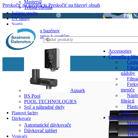
Mastersil
Preskočiť na navigáciu
Preskočiť na hlavný obsah
Tekutá chémia
Solárne sprchy
PRI 
UV lampy
Svetlá
Svetlá do bazénov
Príslušenstvo k svetlám
Solinátory
Accessories
Čerpadla a filtr
Čerp
Filtr
nádoby
Filtr
Frek
meniče
Aquark
Nápl
BS Pool
filtrácií
POOL TECHNOLOGIES
Plast
Soľ a náhradné diely
šachty
Plastové šachty
Chémia do baz
Dávkovače
Maste
Automatické dávkovače
Stein
Dávkovač tabliet
Teku
Vysávače