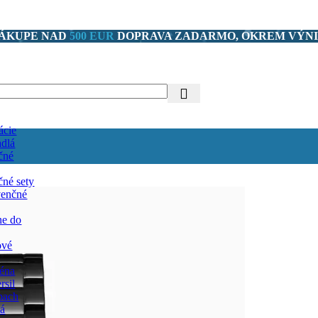
NÁKUPE NAD
500 EUR
DOPRAVA ZADARMO, OKREM VÝNI
ácie
adlá
ačné
ačné sety
venčné
ne do
ové
éna
rsil
bach
tá