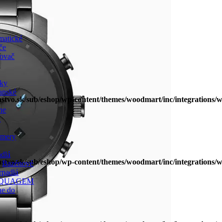
matické
če
ovač
áky
anské
enstvo.sk/sub/eshop/wp-content/themes/woodmart/inc/integration
ne
a
omery
adlá
enstvo.sk/sub/eshop/wp-content/themes/woodmart/inc/integration
Bazénové
rpadlá
QUAGEM
ne do