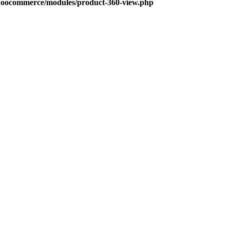
s/woocommerce/modules/product-360-view.php