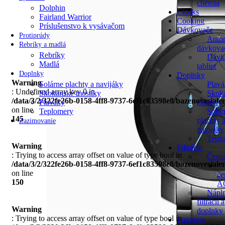
chémia
Dolphin
Clocks
Fairland Warrior
Cooking
Príslušenstvo k vysávačom
Dávkovače
Protiprúdy
Auto
Rebríky a madlá
dávkova
Rebríky
Dávk
Madlá
tabliet
Doplnky
Doplnky
Warning
Solárne plachty a navijáky
Plav
: Undefined array key 0 in
Skokanské mostíky
Skok
/data/3/2/322fe26b-0158-4ff8-9737-6ef1c83598e8/bazenovesial
Plaváky
mostíky
on line
Teplomery
Solár
145
plachty 
Zazimovanie
navijáky
Tepl
Warning
Filtrácie
: Trying to access array offset on value of type bool in
Čerp
/data/3/2/322fe26b-0158-4ff8-9737-6ef1c83598e8/bazenovesial
on line
če
150
A
Nápl
filtrácií a
Warning
doplnky
: Trying to access array offset on value of type bool in
Furniture