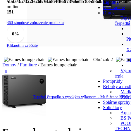
/data/3/2/322fe26b-0158-4ff8-9737-6ef1c83598e8/bazenovesial
VYBERTE KATEGÓRIU
Lighting
on line
Nezaradené
151
Ohrev
Tepe
360-stupňové zobrazenie produktu
čerpadlá
0%
Pl
Kliknutím zväčšíte
X
H
Domov
/
Furniture
/
Eames lounge chair
Výme
tepla
Protiprúdy
Rebríky a mad
Madl
Rebr
Tepelné čerpadlo s vysokým výkonom - Mr.Silence MSC 
Solárne sprchy
Solinátory
Aqua
BS P
POO
TECHN