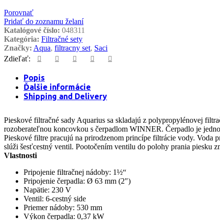
Porovnať
Pridať do zoznamu želaní
Katalógové číslo:
048311
Kategória:
Filtračné sety
Značky:
Aqua
,
filtracny set
,
Saci
Zdieľať:
Popis
Ďalšie informácie
Shipping and Delivery
Pieskové filtračné sady Aquarius sa skladajú z polypropylénovej fil
rozoberateľnou koncovkou s čerpadlom WINNER. Čerpadlo je jedno
Pieskové filtre pracujú na prirodzenom princípe filtrácie vody. Voda
slúži šesťcestný ventil. Pootočením ventilu do polohy prania piesk
Vlastnosti
Pripojenie filtračnej nádoby: 1½“
Pripojenie čerpadla: Ø 63 mm (2″)
Napätie: 230 V
Ventil: 6-cestný side
Priemer nádoby: 530 mm
Výkon čerpadla: 0,37 kW