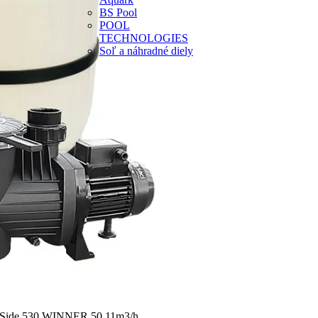
BS Pool
POOL
TECHNOLOGIES
Soľ a náhradné diely
us Side 530 WINNER 50 11m3/h