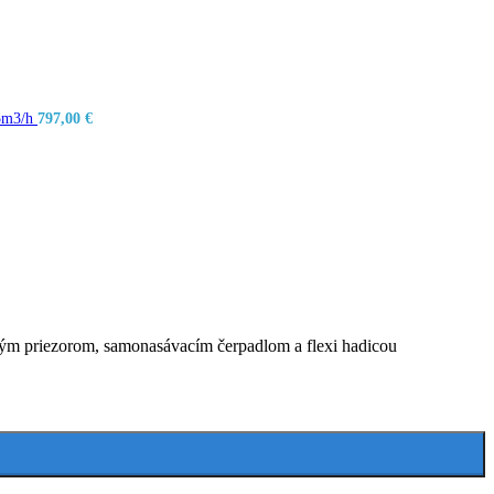
,5m3/h
797,00
€
lným priezorom, samonasávacím čerpadlom a flexi hadicou