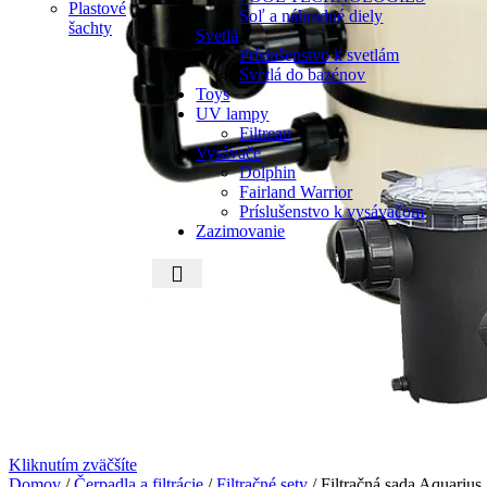
Plastové
Soľ a náhradné diely
šachty
Svetlá
Príslušenstvo k svetlám
Svetlá do bazénov
Toys
UV lampy
Filtreau
Vysávače
Dolphin
Fairland Warrior
Príslušenstvo k vysávačom
Zazimovanie
Kliknutím zväčšíte
Domov
/
Čerpadla a filtrácie
/
Filtračné sety
/
Filtračná sada Aquari