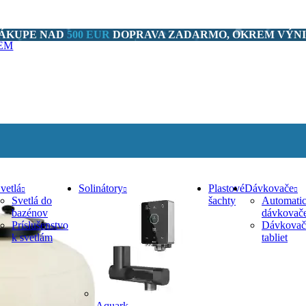
NÁKUPE NAD
500 EUR
DOPRAVA ZADARMO, OKREM VÝNI
GEM
vetlá
Solinátory
Plastové
Dávkovače
Svetlá do
šachty
Automati
bazénov
dávkovač
Príslušenstvo
Dávkovač
k svetlám
tabliet
Aquark