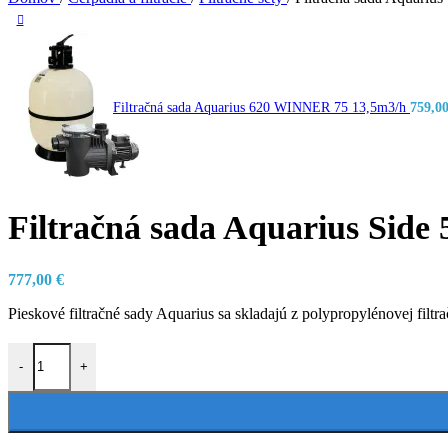
Filtračná sada Aquarius 620 WINNER 75 13,5m3/h
759,0
Filtračná sada Aquarius Sid
777,00
€
Pieskové filtračné sady Aquarius sa skladajú z polypropylénovej fi
množstvo Filtračná sada Aquarius Side 530 WINNER 50 11m3/h
-
+