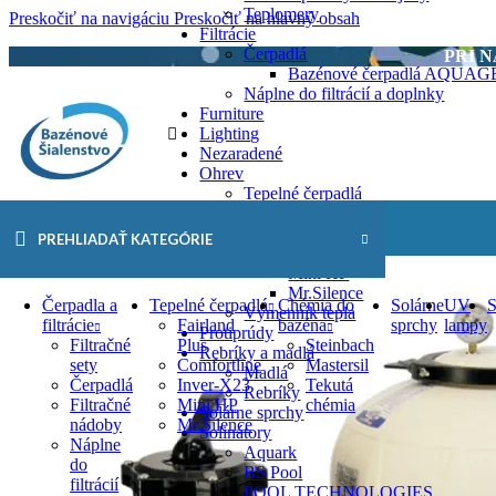
Teplomery
Preskočiť na navigáciu
Preskočiť na hlavný obsah
Filtrácie
Čerpadlá
PRI 
Bazénové čerpadlá AQUA
Náplne do filtrácií a doplnky
Furniture
Lighting
Nezaradené
Ohrev
Tepelné čerpadlá
Comfortline
Inver Plus
PREHLIADAŤ KATEGÓRIE
Inver-X23
Mini HP
Mr.Silence
Čerpadla a
Tepelné čerpadlá
Chémia do
Solárne
UV
S
Výmenník tepla
filtrácie
Fairland
bazéna
sprchy
lampy
Protiprúdy
Filtračné
Plus
Steinbach
Rebríky a madlá
sety
Comfortline
Mastersil
Madlá
Čerpadlá
Inver-X23
Tekutá
Rebríky
Filtračné
Mini HP
chémia
Solárne sprchy
nádoby
Mr.Silence
Solinátory
Náplne
Aquark
do
BS Pool
filtrácií
POOL TECHNOLOGIES