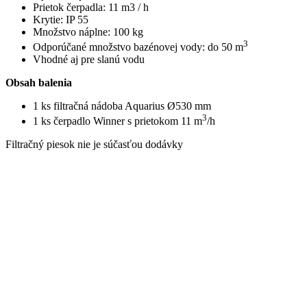
Prietok čerpadla: 11 m3 / h
Krytie: IP 55
Množstvo náplne: 100 kg
3
Odporúčané množstvo bazénovej vody: do 50 m
Vhodné aj pre slanú vodu
Obsah balenia
1 ks filtračná nádoba Aquarius Ø530 mm
3
1 ks čerpadlo Winner s prietokom 11 m
/h
Filtračný piesok nie je súčasťou dodávky
Súvisiace produkty