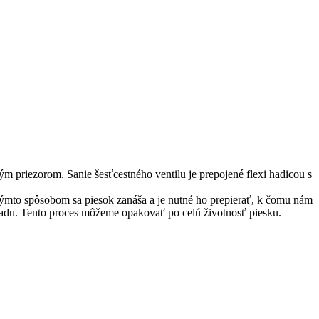
m priezorom. Sanie šesťcestného ventilu je prepojené flexi hadicou s
. Týmto spôsobom sa piesok zanáša a je nutné ho prepierať, k čomu nám
padu. Tento proces môžeme opakovať po celú životnosť piesku.