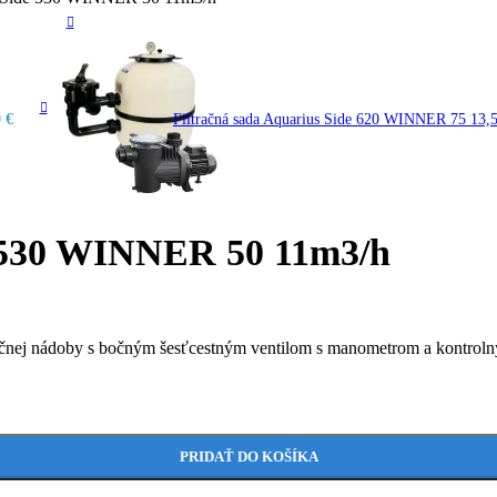
0
€
Filtračná sada Aquarius Side 620 WINNER 75 13
e 530 WINNER 50 11m3/h
ltračnej nádoby s bočným šesťcestným ventilom s manometrom a kontro
PRIDAŤ DO KOŠÍKA