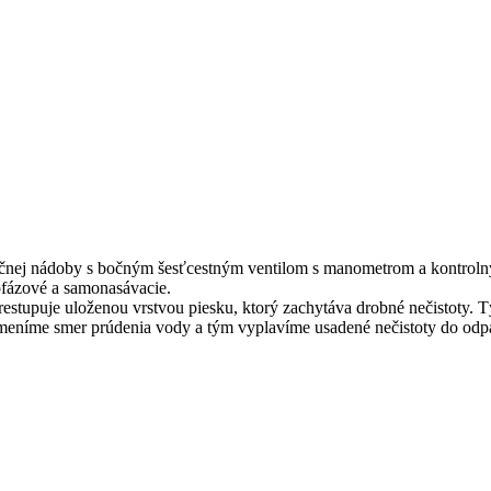
tračnej nádoby s bočným šesťcestným ventilom s manometrom a kontrolný
fázové a samonasávacie.
 prestupuje uloženou vrstvou piesku, ktorý zachytáva drobné nečistoty
u zmeníme smer prúdenia vody a tým vyplavíme usadené nečistoty do od