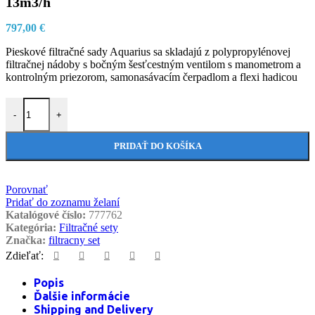
13m3/h
797,00
€
Pieskové filtračné sady Aquarius sa skladajú z polypropylénovej
filtračnej nádoby s bočným šesťcestným ventilom s manometrom a
kontrolným priezorom, samonasávacím čerpadlom a flexi hadicou
množstvo Filtračná sada Aquarius Side 620 OPTIMA 100 13m3/h
-
+
PRIDAŤ DO KOŠÍKA
Porovnať
Pridať do zoznamu želaní
Katalógové číslo:
777762
Kategória:
Filtračné sety
Značka:
filtracny set
Zdieľať:
Popis
Ďalšie informácie
Shipping and Delivery