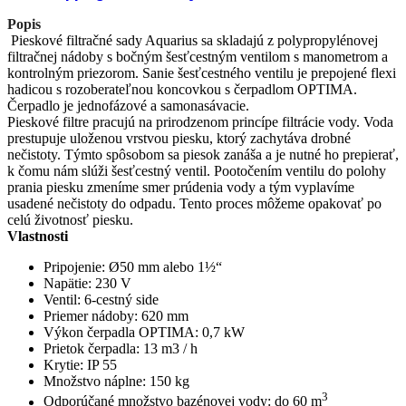
Popis
Pieskové filtračné sady Aquarius sa skladajú z polypropylénovej
filtračnej nádoby s bočným šesťcestným ventilom s manometrom a
kontrolným priezorom. Sanie šesťcestného ventilu je prepojené flexi
hadicou s rozoberateľnou koncovkou s čerpadlom OPTIMA.
Čerpadlo je jednofázové a samonasávacie.
Pieskové filtre pracujú na prirodzenom princípe filtrácie vody. Voda
prestupuje uloženou vrstvou piesku, ktorý zachytáva drobné
nečistoty. Týmto spôsobom sa piesok zanáša a je nutné ho prepierať,
k čomu nám slúži šesťcestný ventil. Pootočením ventilu do polohy
prania piesku zmeníme smer prúdenia vody a tým vyplavíme
usadené nečistoty do odpadu. Tento proces môžeme opakovať po
celú životnosť piesku.
Vlastnosti
Pripojenie: Ø50 mm alebo 1½“
Napätie: 230 V
Ventil: 6-cestný side
Priemer nádoby: 620 mm
Výkon čerpadla OPTIMA: 0,7 kW
Prietok čerpadla: 13 m3 / h
Krytie: IP 55
Množstvo náplne: 150 kg
3
Odporúčané množstvo bazénovej vody: do 60 m