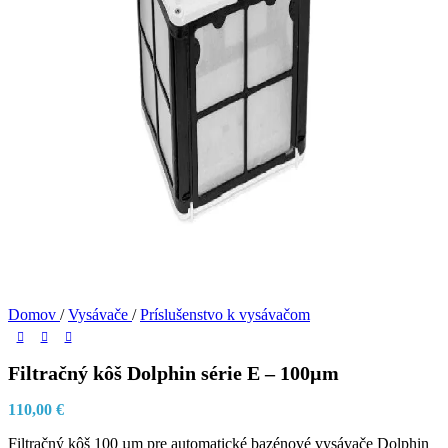
Domov
/
Vysávače
/
Príslušenstvo k vysávačom
Filtračný kôš Dolphin série E – 100µm
110,00
€
Filtračný kôš 100 µm pre automatické bazénové vysávače Dolphin