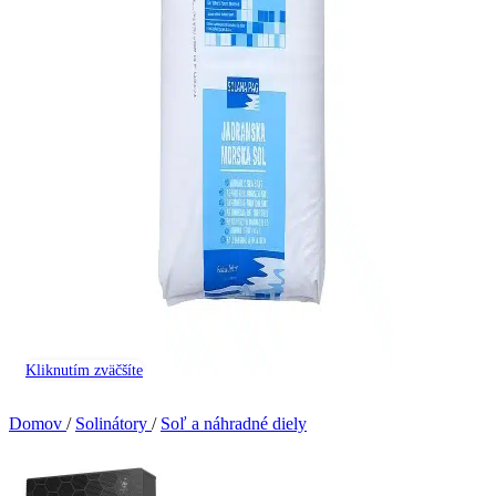
Kliknutím zväčšíte
Domov
/
Solinátory
/
Soľ a náhradné diely