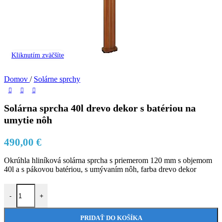
Kliknutím zväčšíte
Domov
/
Solárne sprchy
Solárna sprcha 40l drevo dekor s batériou na
umytie nôh
490,00
€
Okrúhla hliníková solárna sprcha s priemerom 120 mm s objemom
40l a s pákovou batériou, s umývaním nôh, farba drevo dekor
množstvo Solárna sprcha 40l drevo dekor s batériou na umytie nôh
-
+
PRIDAŤ DO KOŠÍKA