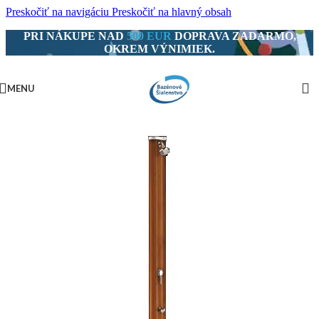
Preskočiť na navigáciu
Preskočiť na hlavný obsah
PRI NÁKUPE NAD
500 EUR
DOPRAVA ZADARMO,
OKREM VÝNIMIEK.
MENU