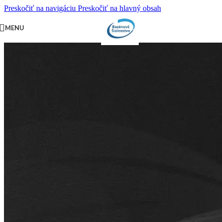
Preskočiť na navigáciu
Preskočiť na hlavný obsah
PRI NÁKUPE NAD
500 EUR
DOPRAVA ZADARMO,
MENU
OKREM VÝNIMIEK.