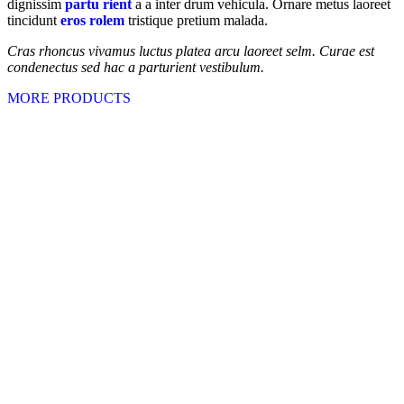
dignissim
partu rient
a a inter drum vehicula. Ornare metus laoreet
tincidunt
eros rolem
tristique pretium malada.
Cras rhoncus vivamus luctus platea arcu laoreet selm. Curae est
condenectus sed hac a parturient vestibulum.
MORE PRODUCTS